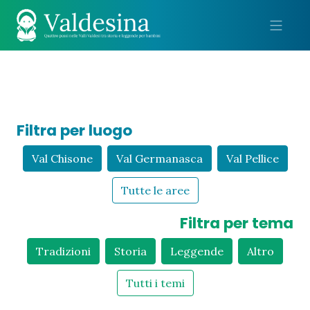
Me
Filtra per luogo
Val Chisone
Val Germanasca
Val Pellice
Tutte le aree
Filtra per tema
Tradizioni
Storia
Leggende
Altro
Tutti i temi