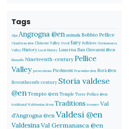
Tags
Angrogna @en
Bobbio Pellice
animals
Alps
fairy
folklore
Chisone Valley
Devil
Germanasca
Chanforan @en
History
Luserna San Giovanni @en
Valley
Local History
Pellice
Nineteenth-century
Massello
Valley
Piedmont
Rorà @en
persecutions
Prarostino @en
Storia valdese
Seventheenth-century
@en
Tempio @en
Temple
Torre Pellice @en
Traditions
Val
traditional Waldensian dress
treasure
Valdesi @en
d'Angrogna @en
Valdesina
Val Germanasca @en