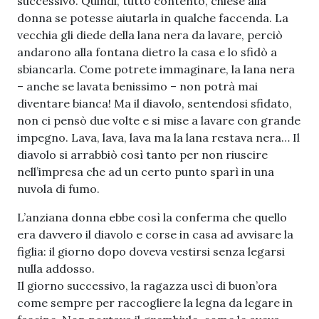
successivo. Q
uindi, tutto contento, chiese alla
donna se potesse aiutarla in qualche faccenda. La
vecchia gli diede della lana nera da lavare, perciò
andarono alla fontana dietro la casa e lo sfidò a
sbiancarla. Come potrete immaginare, la lana nera
– anche se lavata benissimo – non potrà mai
diventare bianca! Ma il diavolo, sentendosi sfidato,
non ci pensò due volte e si mise a lavare con grande
impegno. Lava, lava, lava ma la lana restava nera… Il
diavolo si arrabbiò così tanto per non riuscire
nell’impresa che ad un certo punto sparì in una
nuvola di fumo.
L’anziana donna ebbe così la conferma che quello
era davvero il diavolo e corse in casa ad avvisare la
figlia: il giorno dopo doveva vestirsi senza legarsi
nulla addosso.
Il giorno successivo, la ragazza uscì di buon’ora
come sempre per raccogliere la legna da legare in