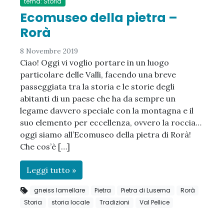
tema: Storia
Ecomuseo della pietra –
Rorà
8 Novembre 2019
Ciao! Oggi vi voglio portare in un luogo
particolare delle Valli, facendo una breve
passeggiata tra la storia e le storie degli
abitanti di un paese che ha da sempre un
legame davvero speciale con la montagna e il
suo elemento per eccellenza, ovvero la roccia…
oggi siamo all’Ecomuseo della pietra di Rorà!
Che cos’è […]
Leggi tutto »
gneiss lamellare
Pietra
Pietra di Luserna
Rorà
Storia
storia locale
Tradizioni
Val Pellice