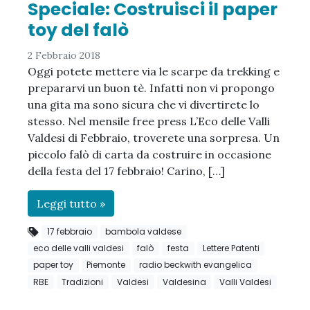
Speciale: Costruisci il paper
toy del falò
2 Febbraio 2018
Oggi potete mettere via le scarpe da trekking e
prepararvi un buon tè. Infatti non vi propongo
una gita ma sono sicura che vi divertirete lo
stesso. Nel mensile free press L’Eco delle Valli
Valdesi di Febbraio, troverete una sorpresa. Un
piccolo falò di carta da costruire in occasione
della festa del 17 febbraio! Carino, […]
Leggi tutto »
17 febbraio
bambola valdese
eco delle valli valdesi
falò
festa
Lettere Patenti
paper toy
Piemonte
radio beckwith evangelica
RBE
Tradizioni
Valdesi
Valdesina
Valli Valdesi