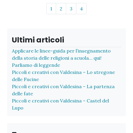
Page navigation
Page
Page
Page
Page
1
2
3
4
Ultimi articoli
Applicare le linee-guida per l’insegnamento
della storia delle religioni a scuola… qui!
Parliamo di leggende
Piccoli e creativi con Valdesina – Lo stregone
delle Fucine
Piccoli e creativi con Valdesina – La partenza
delle fate
Piccoli e creativi con Valdesina – Castel del
Lupo