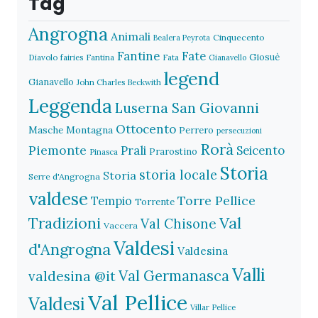
Tag
Angrogna
Animali
Cinquecento
Bealera Peyrota
Fantine
Fate
Giosuè
Diavolo
fairies
Fantina
Fata
Gianavello
legend
Gianavello
John Charles Beckwith
Leggenda
Luserna San Giovanni
Ottocento
Masche
Montagna
Perrero
persecuzioni
Rorà
Piemonte
Prali
Seicento
Prarostino
Pinasca
Storia
storia locale
Storia
Serre d'Angrogna
valdese
Torre Pellice
Tempio
Torrente
Val
Tradizioni
Val Chisone
Vaccera
Valdesi
d'Angrogna
Valdesina
Valli
Val Germanasca
valdesina @it
Val Pellice
Valdesi
Villar Pellice