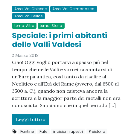
Area: Val Chisone
Area: Val Germanasca
Area: Val Pellice
tema: Altro
tema: Storia
Speciale: i primi abitanti
delle Valli Valdesi
2 Marzo 2018
Ciao! Oggi voglio portarvi a spasso più nel
tempo che nelle Valli e vorrei raccontarvi di
un’Europa antica, così tanto da risalire al
Neolitico e all’Età del Rame (ovvero, dal 6500 al
3500 a. C.), quando non esisteva ancora la
scrittura e la maggior parte dei metalli non era
conosciuta. Sappiamo che in quel periodo […]
Leggi tutto »
Fantine
Fate
incisioni rupestri
Preistoria