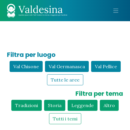
Me
Filtra per luogo
Val Chisone
Val Germanasca
Val Pellice
Tutte le aree
Filtra per tema
Tradizioni
Storia
Leggende
Altro
Tutti i temi