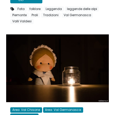
Fata
folklore
Leggenda
leggende delle alpi
Piemonte
Prali
Tradizioni
Val Germanasca
Valli Valdesi
Area: Val Chisone
Area: Val Germanasca