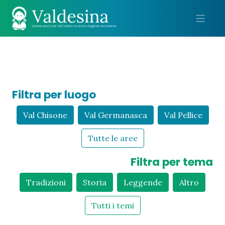
Me
Filtra per luogo
Val Chisone
Val Germanasca
Val Pellice
Tutte le aree
Filtra per tema
Tradizioni
Storia
Leggende
Altro
Tutti i temi