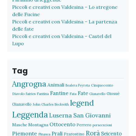
Piccoli e creativi con Valdesina – Lo stregone
delle Fucine
Piccoli e creativi con Valdesina – La partenza
delle fate
Piccoli e creativi con Valdesina – Castel del
Lupo
Tag
Angrogna
Animali
Cinquecento
Bealera Peyrota
Fantine
Fate
Giosuè
Diavolo
fairies
Fantina
Fata
Gianavello
legend
Gianavello
John Charles Beckwith
Leggenda
Luserna San Giovanni
Ottocento
Masche
Montagna
Perrero
persecuzioni
Rorà
Piemonte
Prali
Seicento
Prarostino
Pinasca