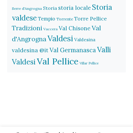
Storia
storia locale
Storia
Serre d'Angrogna
valdese
Torre Pellice
Tempio
Torrente
Val
Tradizioni
Val Chisone
Vaccera
Valdesi
d'Angrogna
Valdesina
Valli
Val Germanasca
valdesina @it
Val Pellice
Valdesi
Villar Pellice