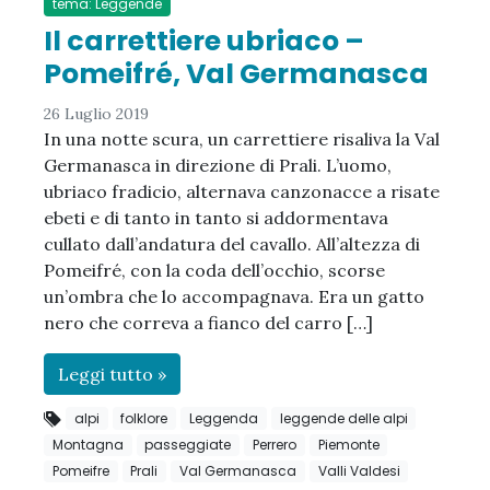
tema: Leggende
Il carrettiere ubriaco –
Pomeifré, Val Germanasca
26 Luglio 2019
In una notte scura, un carrettiere risaliva la Val
Germanasca in direzione di Prali. L’uomo,
ubriaco fradicio, alternava canzonacce a risate
ebeti e di tanto in tanto si addormentava
cullato dall’andatura del cavallo. All’altezza di
Pomeifré, con la coda dell’occhio, scorse
un’ombra che lo accompagnava. Era un gatto
nero che correva a fianco del carro […]
Leggi tutto »
alpi
folklore
Leggenda
leggende delle alpi
Montagna
passeggiate
Perrero
Piemonte
Pomeifre
Prali
Val Germanasca
Valli Valdesi