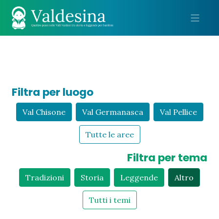
Me
Filtra per luogo
Val Chisone
Val Germanasca
Val Pellice
Tutte le aree
Filtra per tema
Tradizioni
Storia
Leggende
Altro
Tutti i temi