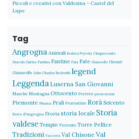
Piccoli e creativi con Valdesina – Castel del
Lupo
Tag
Angrogna
Animali
Cinquecento
Bealera Peyrota
Fantine
Fate
Giosuè
Diavolo
fairies
Fantina
Fata
Gianavello
legend
Gianavello
John Charles Beckwith
Leggenda
Luserna San Giovanni
Ottocento
Masche
Montagna
Perrero
persecuzioni
Rorà
Piemonte
Prali
Seicento
Prarostino
Pinasca
Storia
storia locale
Storia
Serre d'Angrogna
valdese
Torre Pellice
Tempio
Torrente
Val
Tradizioni
Val Chisone
Vaccera