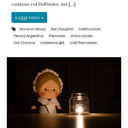
conteso col Delfinato, nei […]
Leggi tutto »
Ascanio Vitozzi
Bec Dauphin
fortificazioni
Perosa Argentina
Piemonte
storia locale
Val Chisone
valdesina @it
Valli Piemontesi