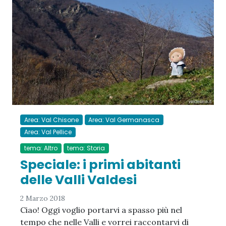
Area: Val Chisone
Area: Val Germanasca
Area: Val Pellice
tema: Altro
tema: Storia
Speciale: i primi abitanti
delle Valli Valdesi
2 Marzo 2018
Ciao! Oggi voglio portarvi a spasso più nel
tempo che nelle Valli e vorrei raccontarvi di