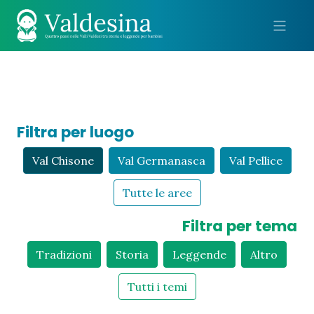
Me
Filtra per luogo
Val Chisone
Val Germanasca
Val Pellice
Tutte le aree
Filtra per tema
Tradizioni
Storia
Leggende
Altro
Tutti i temi