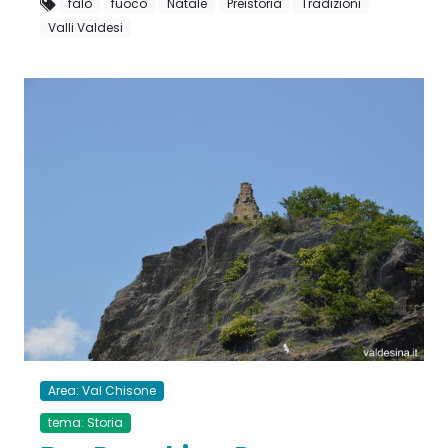
falò
fuoco
Natale
Preistoria
Tradizioni
Valli Valdesi
Area: Val Chisone
tema: Storia