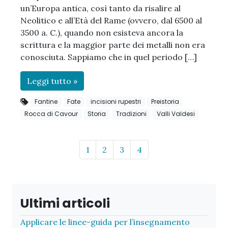
un’Europa antica, così tanto da risalire al
Neolitico e all’Età del Rame (ovvero, dal 6500 al
3500 a. C.), quando non esisteva ancora la
scrittura e la maggior parte dei metalli non era
conosciuta. Sappiamo che in quel periodo […]
Leggi tutto »
Fantine
Fate
incisioni rupestri
Preistoria
Rocca di Cavour
Storia
Tradizioni
Valli Valdesi
Page navigation
Page
Page
Page
Page
1
2
3
4
Ultimi articoli
Applicare le linee-guida per l’insegnamento