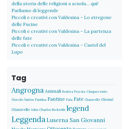
della storia delle religioni a scuola… qui!
Parliamo di leggende
Piccoli e creativi con Valdesina – Lo stregone
delle Fucine
Piccoli e creativi con Valdesina – La partenza
delle fate
Piccoli e creativi con Valdesina – Castel del
Lupo
Tag
Angrogna
Animali
Cinquecento
Bealera Peyrota
Fantine
Fate
Giosuè
Diavolo
fairies
Fantina
Fata
Gianavello
legend
Gianavello
John Charles Beckwith
Leggenda
Luserna San Giovanni
Ottocento
Masche
Montagna