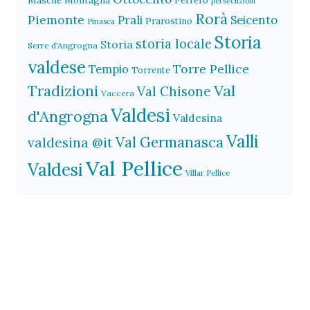
Perrero
persecuzioni
Rorà
Piemonte
Prali
Seicento
Prarostino
Pinasca
Storia
storia locale
Storia
Serre d'Angrogna
valdese
Torre Pellice
Tempio
Torrente
Val
Tradizioni
Val Chisone
Vaccera
Valdesi
d'Angrogna
Valdesina
Valli
Val Germanasca
valdesina @it
Val Pellice
Valdesi
Villar Pellice