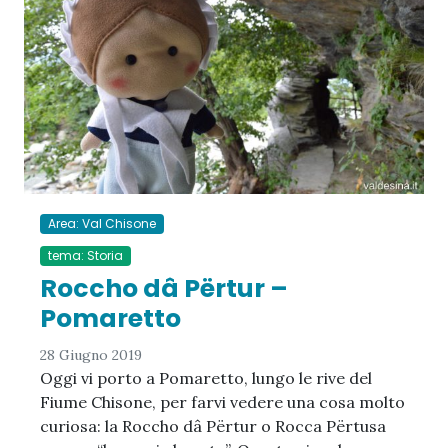
Area: Val Chisone
tema: Storia
Roccho dâ Përtur –
Pomaretto
28 Giugno 2019
Oggi vi porto a Pomaretto, lungo le rive del
Fiume Chisone, per farvi vedere una cosa molto
curiosa: la Roccho dâ Përtur o Rocca Përtusa