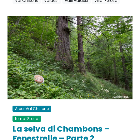
Val Chisone
Valdesi
Valli Valdesi
Villar Perosa
Area: Val Chisone
tema: Storia
La selva di Chambons –
Fenestrelle – Parte 2