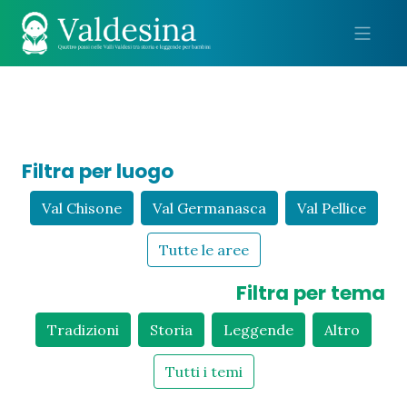
Me
Filtra per luogo
Val Chisone
Val Germanasca
Val Pellice
Tutte le aree
Filtra per tema
Tradizioni
Storia
Leggende
Altro
Tutti i temi