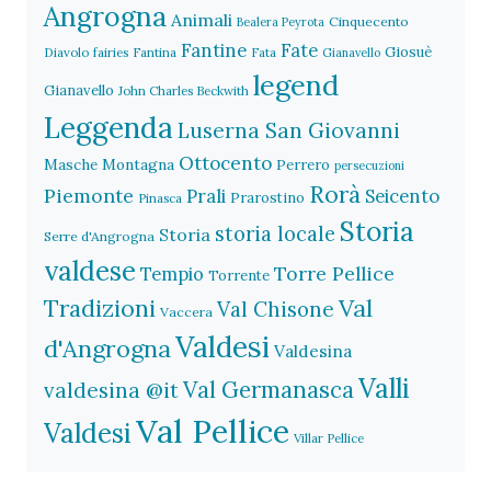
Angrogna
Animali
Cinquecento
Bealera Peyrota
Fantine
Fate
Giosuè
Diavolo
fairies
Fantina
Fata
Gianavello
legend
Gianavello
John Charles Beckwith
Leggenda
Luserna San Giovanni
Ottocento
Masche
Montagna
Perrero
persecuzioni
Rorà
Piemonte
Prali
Seicento
Prarostino
Pinasca
Storia
storia locale
Storia
Serre d'Angrogna
valdese
Torre Pellice
Tempio
Torrente
Val
Tradizioni
Val Chisone
Vaccera
Valdesi
d'Angrogna
Valdesina
Valli
Val Germanasca
valdesina @it
Val Pellice
Valdesi
Villar Pellice