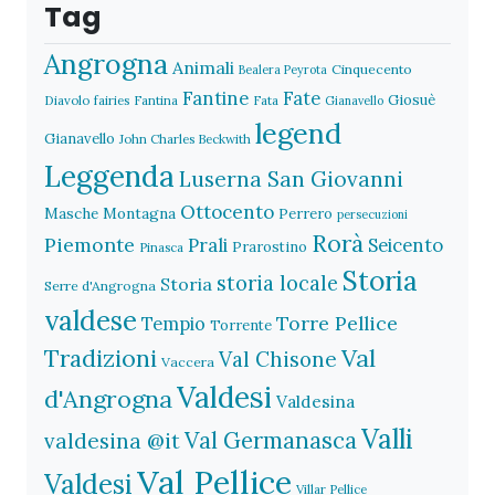
Tag
Angrogna
Animali
Cinquecento
Bealera Peyrota
Fantine
Fate
Giosuè
Diavolo
fairies
Fantina
Fata
Gianavello
legend
Gianavello
John Charles Beckwith
Leggenda
Luserna San Giovanni
Ottocento
Masche
Montagna
Perrero
persecuzioni
Rorà
Piemonte
Prali
Seicento
Prarostino
Pinasca
Storia
storia locale
Storia
Serre d'Angrogna
valdese
Torre Pellice
Tempio
Torrente
Val
Tradizioni
Val Chisone
Vaccera
Valdesi
d'Angrogna
Valdesina
Valli
Val Germanasca
valdesina @it
Val Pellice
Valdesi
Villar Pellice