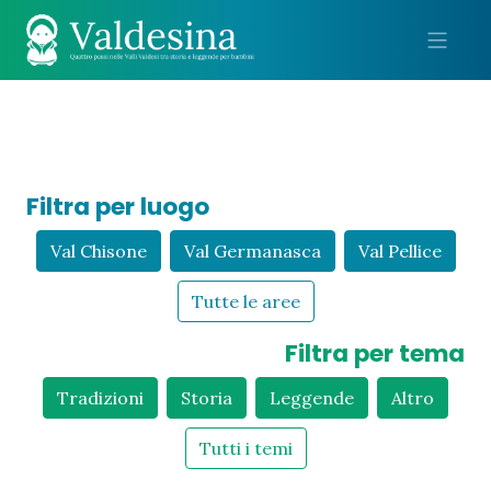
Me
Filtra per luogo
Val Chisone
Val Germanasca
Val Pellice
Tutte le aree
Filtra per tema
Tradizioni
Storia
Leggende
Altro
Tutti i temi