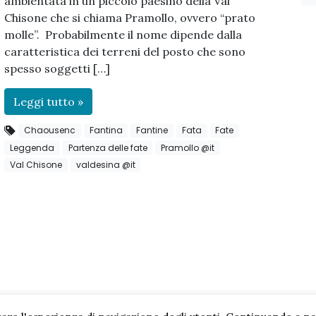
ambientata in un piccolo paesino della Val
Chisone che si chiama Pramollo, ovvero “prato
molle”. Probabilmente il nome dipende dalla
caratteristica dei terreni del posto che sono
spesso soggetti […]
Leggi tutto »
Chaousenc
Fantina
Fantine
Fata
Fate
Leggenda
Partenza delle fate
Pramollo @it
Val Chisone
valdesina @it