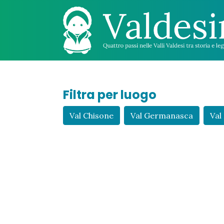
Filtra per luogo
Val Chisone
Val Germanasca
Val 