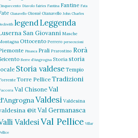
Fantine
Cinquecento
Diavolo
fairies
Fantina
Fata
Fate
Giosuè Gianavello
John Charles
Gianavello
legend
Leggenda
Beckwith
Luserna San Giovanni
Masche
Ottocento
Montagna
Perrero
persecuzioni
Rorà
Piemonte
Prali
Prarostino
Pinasca
storia
Seicento
Storia
Serre d'Angrogna
Storia valdese
locale
Tempio
Tradizioni
Torre Pellice
Torrente
Val
Val Chisone
Vaccera
Valdesi
d'Angrogna
Valdesina
Val Germanasca
valdesina @it
Val Pellice
Valli Valdesi
Villar
Pellice