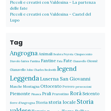
Piccoli e creativi con Valdesina – La partenza
delle fate
Piccoli e creativi con Valdesina – Castel del
Lupo
Tag
Angrogna
Animali
Cinquecento
Bealera Peyrota
Fantine
Fate
Giosuè
Diavolo
fairies
Fantina
Fata
Gianavello
legend
Gianavello
John Charles Beckwith
Leggenda
Luserna San Giovanni
Ottocento
Masche
Montagna
Perrero
persecuzioni
Rorà
Piemonte
Prali
Seicento
Prarostino
Pinasca
Storia
storia locale
Storia
Serre d'Angrogna
valdese