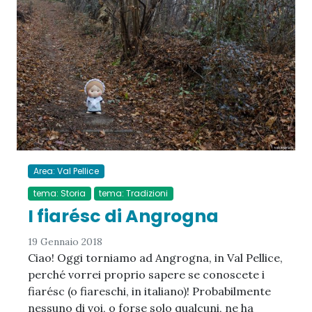
Area: Val Pellice
tema: Storia
tema: Tradizioni
I fiarésc di Angrogna
19 Gennaio 2018
Ciao! Oggi torniamo ad Angrogna, in Val Pellice,
perché vorrei proprio sapere se conoscete i
fiarésc (o fiareschi, in italiano)! Probabilmente
nessuno di voi, o forse solo qualcuni, ne ha