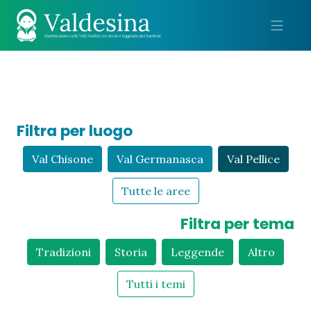
Me
Filtra per luogo
Val Chisone
Val Germanasca
Val Pellice
Tutte le aree
Filtra per tema
Tradizioni
Storia
Leggende
Altro
Tutti i temi