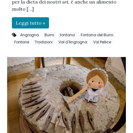
per la dieta dei nostri avi, é anche un alimento
molto […]
Leggi tutto »
Angrogna
Burro
fontana
Fontana del Burro
Fontane
Tradizioni
Val d'Angrogna
Val Pellice