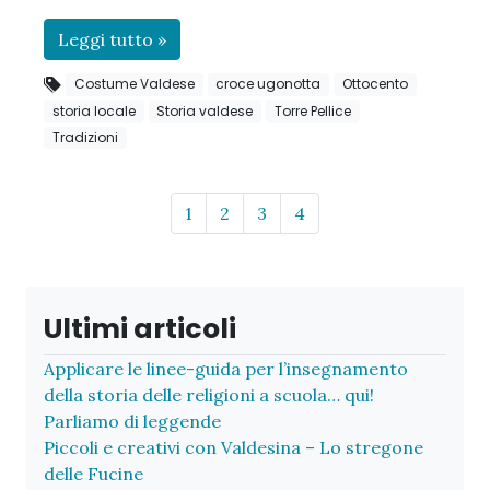
Leggi tutto »
Costume Valdese
croce ugonotta
Ottocento
storia locale
Storia valdese
Torre Pellice
Tradizioni
Page navigation
Page
Page
Page
Page
1
2
3
4
Ultimi articoli
Applicare le linee-guida per l’insegnamento
della storia delle religioni a scuola… qui!
Parliamo di leggende
Piccoli e creativi con Valdesina – Lo stregone
delle Fucine