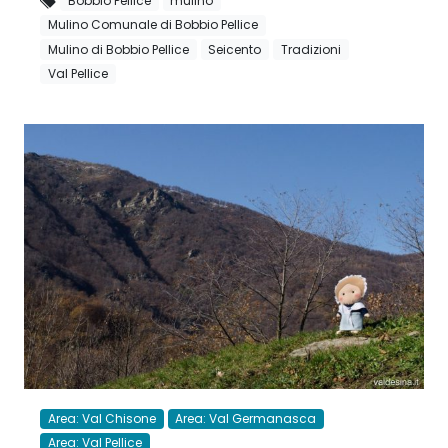
Bobbio Pellice
mulino
Mulino Comunale di Bobbio Pellice
Mulino di Bobbio Pellice
Seicento
Tradizioni
Val Pellice
Area: Val Chisone
Area: Val Germanasca
Area: Val Pellice