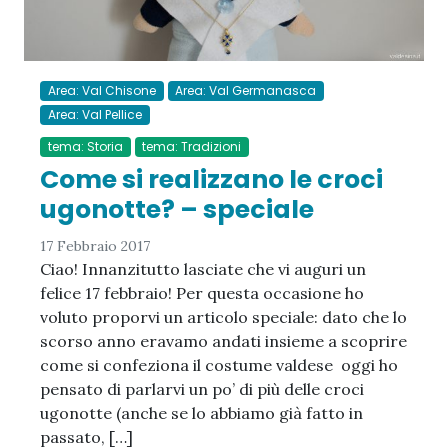
Area: Val Chisone
Area: Val Germanasca
Area: Val Pellice
tema: Storia
tema: Tradizioni
Come si realizzano le croci
ugonotte? – speciale
17 Febbraio 2017
Ciao! Innanzitutto lasciate che vi auguri un
felice 17 febbraio! Per questa occasione ho
voluto proporvi un articolo speciale: dato che lo
scorso anno eravamo andati insieme a scoprire
come si confeziona il costume valdese oggi ho
pensato di parlarvi un po’ di più delle croci
ugonotte (anche se lo abbiamo già fatto in
passato, […]