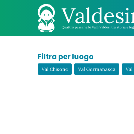
Filtra per luogo
Val Chisone
Val Germanasca
Val 