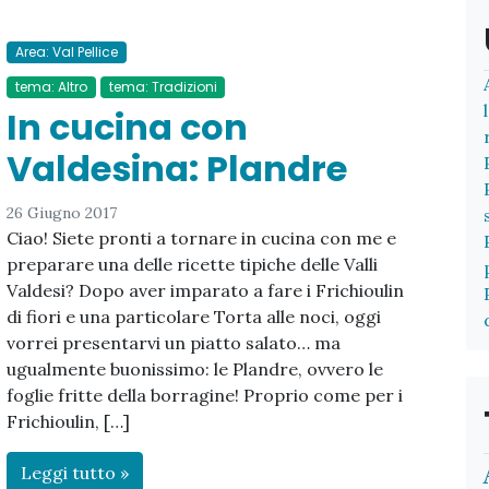
Area: Val Pellice
tema: Altro
tema: Tradizioni
In cucina con
Valdesina: Plandre
26 Giugno 2017
Ciao! Siete pronti a tornare in cucina con me e
preparare una delle ricette tipiche delle Valli
Valdesi? Dopo aver imparato a fare i Frichioulin
di fiori e una particolare Torta alle noci, oggi
vorrei presentarvi un piatto salato… ma
ugualmente buonissimo: le Plandre, ovvero le
foglie fritte della borragine! Proprio come per i
Frichioulin, […]
Leggi tutto »