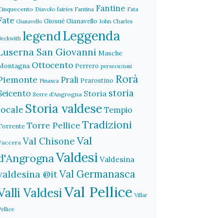
Fantine
Cinquecento
Diavolo
fairies
Fantina
Fata
Fate
Giosuè Gianavello
John Charles
Gianavello
legend
Leggenda
Beckwith
Luserna San Giovanni
Masche
Ottocento
Montagna
Perrero
persecuzioni
Rorà
Piemonte
Prali
Prarostino
Pinasca
storia
Seicento
Storia
Serre d'Angrogna
Storia valdese
locale
Tempio
Tradizioni
Torre Pellice
Torrente
Val
Val Chisone
Vaccera
Valdesi
d'Angrogna
Valdesina
Val Germanasca
valdesina @it
Val Pellice
Valli Valdesi
Villar
Pellice