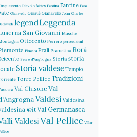
Fantine
Cinquecento
Diavolo
fairies
Fantina
Fata
Fate
Giosuè Gianavello
John Charles
Gianavello
legend
Leggenda
Beckwith
Luserna San Giovanni
Masche
Ottocento
Montagna
Perrero
persecuzioni
Rorà
Piemonte
Prali
Prarostino
Pinasca
storia
Seicento
Storia
Serre d'Angrogna
Storia valdese
locale
Tempio
Tradizioni
Torre Pellice
Torrente
Val
Val Chisone
Vaccera
Valdesi
d'Angrogna
Valdesina
Val Germanasca
valdesina @it
Val Pellice
Valli Valdesi
Villar
Pellice