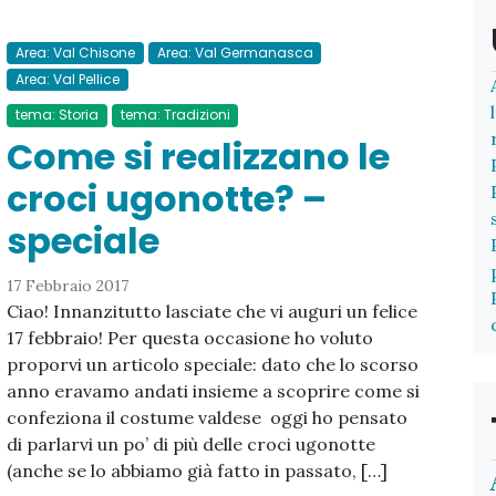
Area: Val Chisone
Area: Val Germanasca
Area: Val Pellice
tema: Storia
tema: Tradizioni
Come si realizzano le
croci ugonotte? –
speciale
17 Febbraio 2017
Ciao! Innanzitutto lasciate che vi auguri un felice
17 febbraio! Per questa occasione ho voluto
proporvi un articolo speciale: dato che lo scorso
anno eravamo andati insieme a scoprire come si
confeziona il costume valdese oggi ho pensato
di parlarvi un po’ di più delle croci ugonotte
(anche se lo abbiamo già fatto in passato, […]