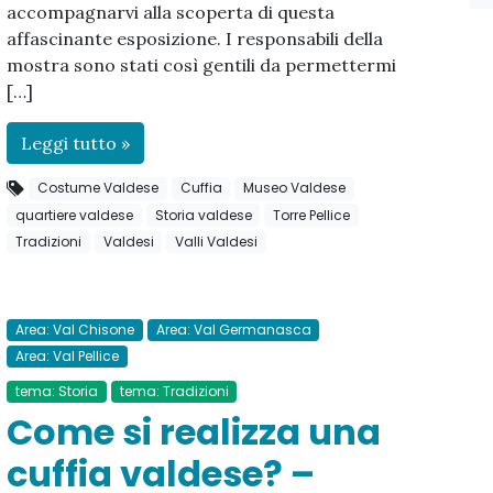
accompagnarvi alla scoperta di questa
affascinante esposizione. I responsabili della
mostra sono stati così gentili da permettermi
[…]
Leggi tutto »
Costume Valdese
Cuffia
Museo Valdese
quartiere valdese
Storia valdese
Torre Pellice
Tradizioni
Valdesi
Valli Valdesi
Area: Val Chisone
Area: Val Germanasca
Area: Val Pellice
tema: Storia
tema: Tradizioni
Come si realizza una
cuffia valdese? –