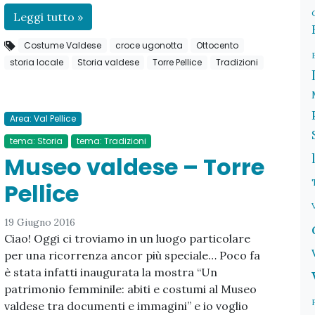
Leggi tutto »
Costume Valdese
croce ugonotta
Ottocento
storia locale
Storia valdese
Torre Pellice
Tradizioni
Area: Val Pellice
tema: Storia
tema: Tradizioni
Museo valdese – Torre
Pellice
19 Giugno 2016
Ciao! Oggi ci troviamo in un luogo particolare
per una ricorrenza ancor più speciale… Poco fa
è stata infatti inaugurata la mostra “Un
patrimonio femminile: abiti e costumi al Museo
valdese tra documenti e immagini” e io voglio