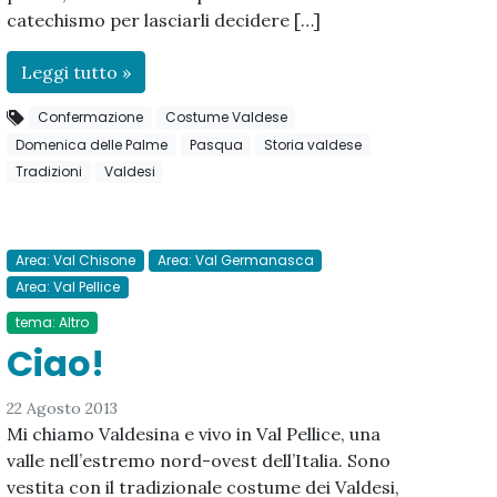
catechismo per lasciarli decidere […]
Leggi tutto »
Confermazione
Costume Valdese
Domenica delle Palme
Pasqua
Storia valdese
Tradizioni
Valdesi
Area: Val Chisone
Area: Val Germanasca
Area: Val Pellice
tema: Altro
Ciao!
22 Agosto 2013
Mi chiamo Valdesina e vivo in Val Pellice, una
valle nell’estremo nord-ovest dell’Italia. Sono
vestita con il tradizionale costume dei Valdesi,