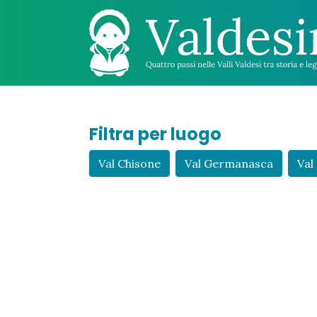
Filtra per luogo
Val Chisone
Val Germanasca
Val 