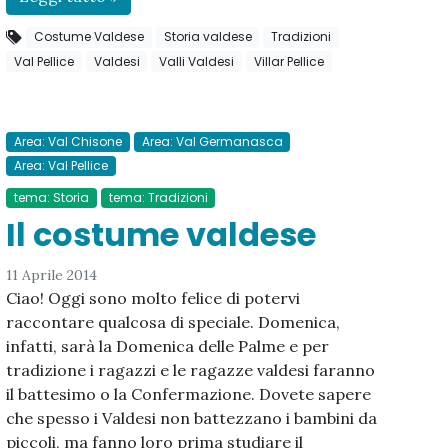
Costume Valdese
Storia valdese
Tradizioni
Val Pellice
Valdesi
Valli Valdesi
Villar Pellice
Area: Val Chisone
Area: Val Germanasca
Area: Val Pellice
tema: Storia
tema: Tradizioni
Il costume valdese
11 Aprile 2014
Ciao! Oggi sono molto felice di potervi
raccontare qualcosa di speciale. Domenica,
infatti, sarà la Domenica delle Palme e per
tradizione i ragazzi e le ragazze valdesi faranno
il battesimo o la Confermazione. Dovete sapere
che spesso i Valdesi non battezzano i bambini da
piccoli, ma fanno loro prima studiare il