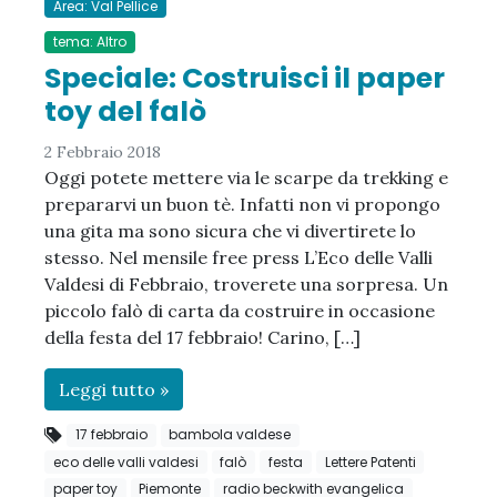
Area: Val Pellice
tema: Altro
Speciale: Costruisci il paper
toy del falò
2 Febbraio 2018
Oggi potete mettere via le scarpe da trekking e
prepararvi un buon tè. Infatti non vi propongo
una gita ma sono sicura che vi divertirete lo
stesso. Nel mensile free press L’Eco delle Valli
Valdesi di Febbraio, troverete una sorpresa. Un
piccolo falò di carta da costruire in occasione
della festa del 17 febbraio! Carino, […]
Leggi tutto »
17 febbraio
bambola valdese
eco delle valli valdesi
falò
festa
Lettere Patenti
paper toy
Piemonte
radio beckwith evangelica