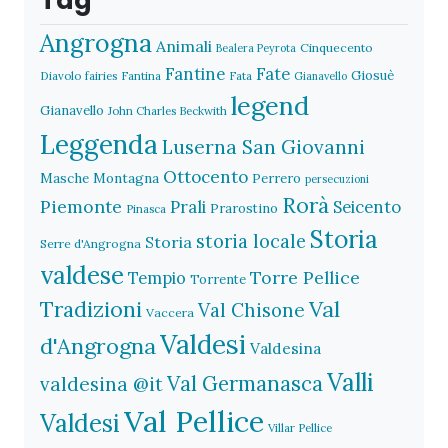
Tag
Angrogna
Animali
Cinquecento
Bealera Peyrota
Fantine
Fate
Giosuè
Diavolo
fairies
Fantina
Fata
Gianavello
legend
Gianavello
John Charles Beckwith
Leggenda
Luserna San Giovanni
Ottocento
Masche
Montagna
Perrero
persecuzioni
Rorà
Piemonte
Prali
Seicento
Prarostino
Pinasca
Storia
storia locale
Storia
Serre d'Angrogna
valdese
Torre Pellice
Tempio
Torrente
Val
Tradizioni
Val Chisone
Vaccera
Valdesi
d'Angrogna
Valdesina
Valli
Val Germanasca
valdesina @it
Val Pellice
Valdesi
Villar Pellice