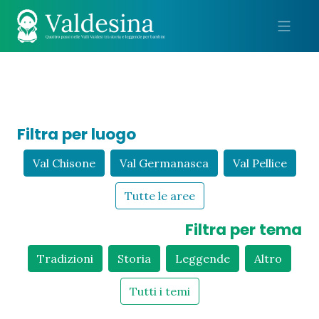
Me
Filtra per luogo
Val Chisone
Val Germanasca
Val Pellice
Tutte le aree
Filtra per tema
Tradizioni
Storia
Leggende
Altro
Tutti i temi