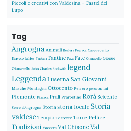
Piccoli e creativi con Valdesina – Castel del
Lupo
Tag
Angrogna
Animali
Cinquecento
Bealera Peyrota
Fantine
Fate
Giosuè
Diavolo
fairies
Fantina
Fata
Gianavello
legend
Gianavello
John Charles Beckwith
Leggenda
Luserna San Giovanni
Ottocento
Masche
Montagna
Perrero
persecuzioni
Rorà
Piemonte
Prali
Seicento
Prarostino
Pinasca
Storia
storia locale
Storia
Serre d'Angrogna
valdese
Torre Pellice
Tempio
Torrente
Val
Tradizioni
Val Chisone
Vaccera