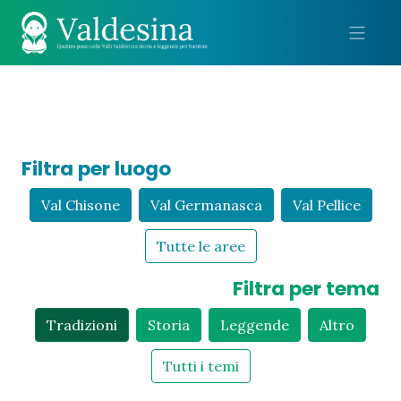
Me
Filtra per luogo
Val Chisone
Val Germanasca
Val Pellice
Tutte le aree
Filtra per tema
Tradizioni
Storia
Leggende
Altro
Tutti i temi