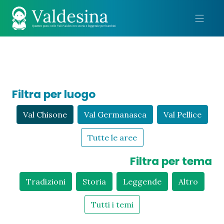
Me
Filtra per luogo
Val Chisone
Val Germanasca
Val Pellice
Tutte le aree
Filtra per tema
Tradizioni
Storia
Leggende
Altro
Tutti i temi