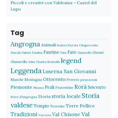
Piccoli e creativi con Valdesina – Castel del
Lupo
Tag
Angrogna
Animali
Cinquecento
Bealera Peyrota
Fantine
Fate
Giosuè
Diavolo
fairies
Fantina
Fata
Gianavello
legend
Gianavello
John Charles Beckwith
Leggenda
Luserna San Giovanni
Ottocento
Masche
Montagna
Perrero
persecuzioni
Rorà
Piemonte
Prali
Seicento
Prarostino
Pinasca
Storia
storia locale
Storia
Serre d'Angrogna
valdese
Torre Pellice
Tempio
Torrente
Val
Tradizioni
Val Chisone
Vaccera