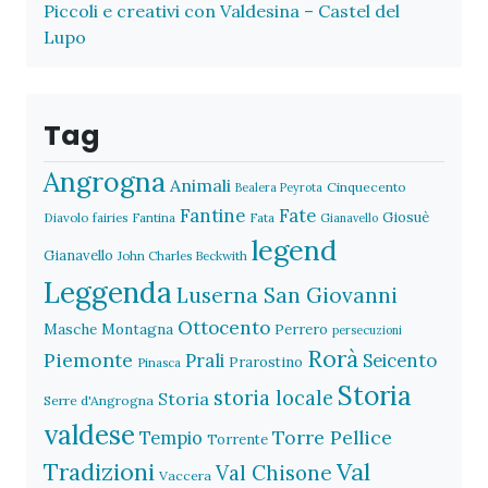
Piccoli e creativi con Valdesina – Castel del
Lupo
Tag
Angrogna
Animali
Cinquecento
Bealera Peyrota
Fantine
Fate
Giosuè
Diavolo
fairies
Fantina
Fata
Gianavello
legend
Gianavello
John Charles Beckwith
Leggenda
Luserna San Giovanni
Ottocento
Masche
Montagna
Perrero
persecuzioni
Rorà
Piemonte
Prali
Seicento
Prarostino
Pinasca
Storia
storia locale
Storia
Serre d'Angrogna
valdese
Torre Pellice
Tempio
Torrente
Val
Tradizioni
Val Chisone
Vaccera