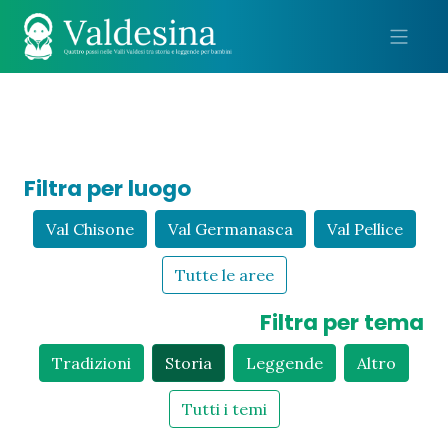
Me
Filtra per luogo
Val Chisone
Val Germanasca
Val Pellice
Tutte le aree
Filtra per tema
Tradizioni
Storia
Leggende
Altro
Tutti i temi