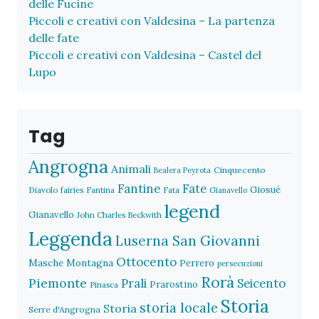
delle Fucine
Piccoli e creativi con Valdesina – La partenza
delle fate
Piccoli e creativi con Valdesina – Castel del
Lupo
Tag
Angrogna
Animali
Cinquecento
Bealera Peyrota
Fantine
Fate
Giosuè
Diavolo
fairies
Fantina
Fata
Gianavello
legend
Gianavello
John Charles Beckwith
Leggenda
Luserna San Giovanni
Ottocento
Masche
Montagna
Perrero
persecuzioni
Rorà
Piemonte
Prali
Seicento
Prarostino
Pinasca
Storia
storia locale
Storia
Serre d'Angrogna