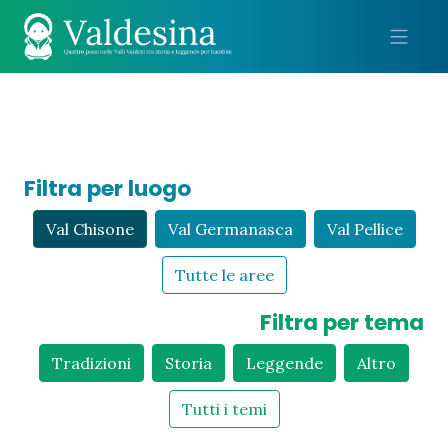
Me
Filtra per luogo
Val Chisone
Val Germanasca
Val Pellice
Tutte le aree
Filtra per tema
Tradizioni
Storia
Leggende
Altro
Tutti i temi