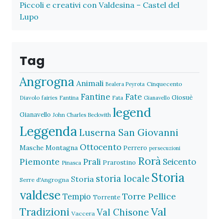
Piccoli e creativi con Valdesina – Castel del
Lupo
Tag
Angrogna
Animali
Cinquecento
Bealera Peyrota
Fantine
Fate
Giosuè
Diavolo
fairies
Fantina
Fata
Gianavello
legend
Gianavello
John Charles Beckwith
Leggenda
Luserna San Giovanni
Ottocento
Masche
Montagna
Perrero
persecuzioni
Rorà
Piemonte
Prali
Seicento
Prarostino
Pinasca
Storia
storia locale
Storia
Serre d'Angrogna
valdese
Torre Pellice
Tempio
Torrente
Val
Tradizioni
Val Chisone
Vaccera