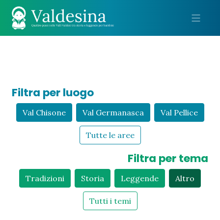
Me
Filtra per luogo
Val Chisone
Val Germanasca
Val Pellice
Tutte le aree
Filtra per tema
Tradizioni
Storia
Leggende
Altro
Tutti i temi