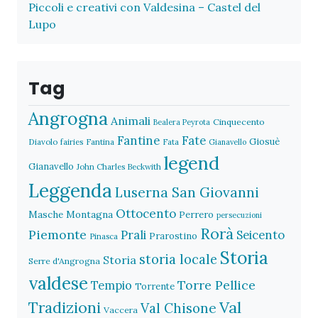
Piccoli e creativi con Valdesina – Castel del
Lupo
Tag
Angrogna
Animali
Cinquecento
Bealera Peyrota
Fantine
Fate
Giosuè
Diavolo
fairies
Fantina
Fata
Gianavello
legend
Gianavello
John Charles Beckwith
Leggenda
Luserna San Giovanni
Ottocento
Masche
Montagna
Perrero
persecuzioni
Rorà
Piemonte
Prali
Seicento
Prarostino
Pinasca
Storia
storia locale
Storia
Serre d'Angrogna
valdese
Torre Pellice
Tempio
Torrente
Val
Tradizioni
Val Chisone
Vaccera