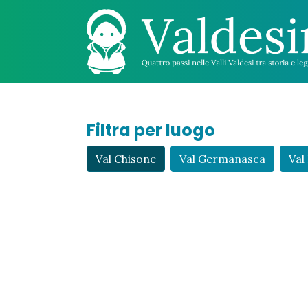
Filtra per luogo
Val Chisone
Val Germanasca
Val 