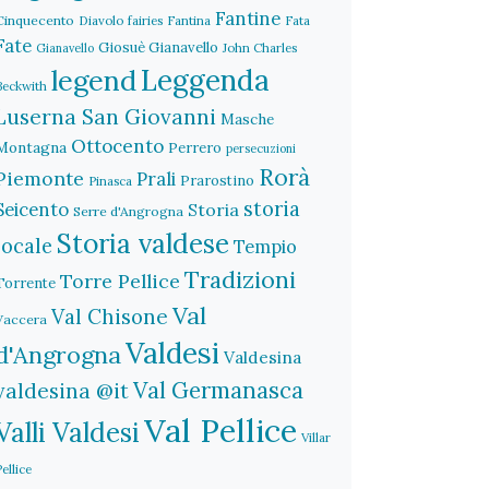
Fantine
Cinquecento
Diavolo
fairies
Fantina
Fata
Fate
Giosuè Gianavello
John Charles
Gianavello
legend
Leggenda
Beckwith
Luserna San Giovanni
Masche
Ottocento
Montagna
Perrero
persecuzioni
Rorà
Piemonte
Prali
Prarostino
Pinasca
storia
Seicento
Storia
Serre d'Angrogna
Storia valdese
locale
Tempio
Tradizioni
Torre Pellice
Torrente
Val
Val Chisone
Vaccera
Valdesi
d'Angrogna
Valdesina
Val Germanasca
valdesina @it
Val Pellice
Valli Valdesi
Villar
Pellice