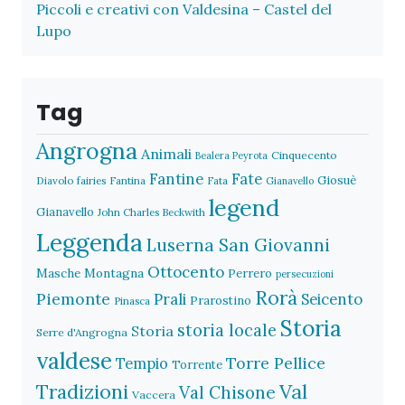
Piccoli e creativi con Valdesina – Castel del
Lupo
Tag
Angrogna
Animali
Cinquecento
Bealera Peyrota
Fantine
Fate
Giosuè
Diavolo
fairies
Fantina
Fata
Gianavello
legend
Gianavello
John Charles Beckwith
Leggenda
Luserna San Giovanni
Ottocento
Masche
Montagna
Perrero
persecuzioni
Rorà
Piemonte
Prali
Seicento
Prarostino
Pinasca
Storia
storia locale
Storia
Serre d'Angrogna
valdese
Torre Pellice
Tempio
Torrente
Val
Tradizioni
Val Chisone
Vaccera