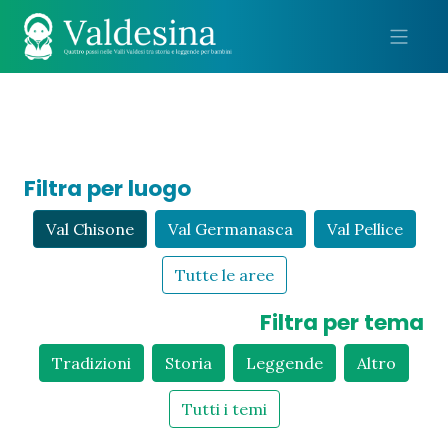
Me
Filtra per luogo
Val Chisone
Val Germanasca
Val Pellice
Tutte le aree
Filtra per tema
Tradizioni
Storia
Leggende
Altro
Tutti i temi