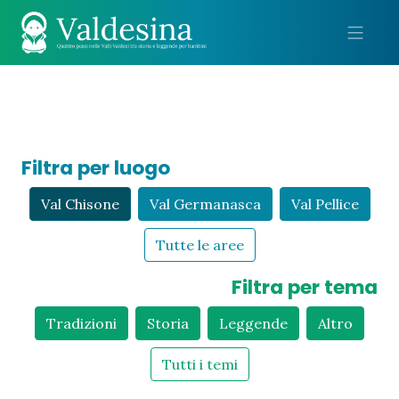
Me
Filtra per luogo
Val Chisone
Val Germanasca
Val Pellice
Tutte le aree
Filtra per tema
Tradizioni
Storia
Leggende
Altro
Tutti i temi