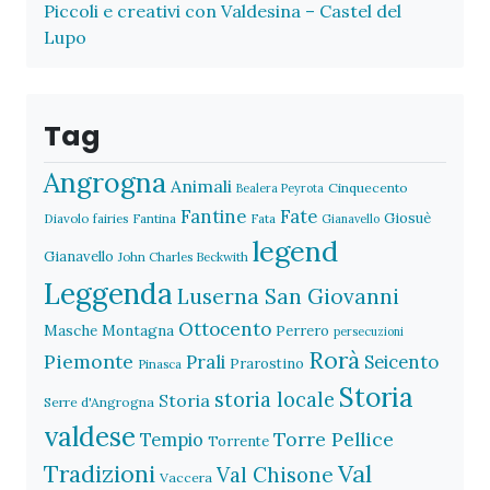
Piccoli e creativi con Valdesina – Castel del
Lupo
Tag
Angrogna
Animali
Cinquecento
Bealera Peyrota
Fantine
Fate
Giosuè
Diavolo
fairies
Fantina
Fata
Gianavello
legend
Gianavello
John Charles Beckwith
Leggenda
Luserna San Giovanni
Ottocento
Masche
Montagna
Perrero
persecuzioni
Rorà
Piemonte
Prali
Seicento
Prarostino
Pinasca
Storia
storia locale
Storia
Serre d'Angrogna
valdese
Torre Pellice
Tempio
Torrente
Val
Tradizioni
Val Chisone
Vaccera