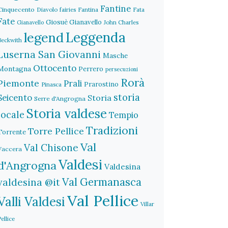
Fantine
Cinquecento
Diavolo
fairies
Fantina
Fata
Fate
Giosuè Gianavello
John Charles
Gianavello
legend
Leggenda
Beckwith
Luserna San Giovanni
Masche
Ottocento
Montagna
Perrero
persecuzioni
Rorà
Piemonte
Prali
Prarostino
Pinasca
storia
Seicento
Storia
Serre d'Angrogna
Storia valdese
locale
Tempio
Tradizioni
Torre Pellice
Torrente
Val
Val Chisone
Vaccera
Valdesi
d'Angrogna
Valdesina
Val Germanasca
valdesina @it
Val Pellice
Valli Valdesi
Villar
Pellice