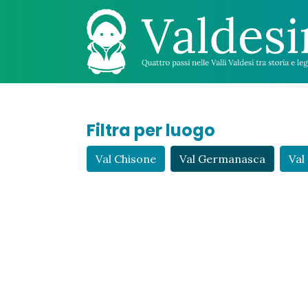
Filtra per luogo
Val Chisone
Val Germanasca
Val 