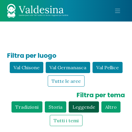
Me
Filtra per luogo
Val Chisone
Val Germanasca
Val Pellice
Tutte le aree
Filtra per tema
Tradizioni
Storia
Leggende
Altro
Tutti i temi