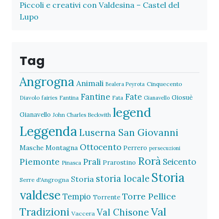
Piccoli e creativi con Valdesina – Castel del
Lupo
Tag
Angrogna
Animali
Cinquecento
Bealera Peyrota
Fantine
Fate
Giosuè
Diavolo
fairies
Fantina
Fata
Gianavello
legend
Gianavello
John Charles Beckwith
Leggenda
Luserna San Giovanni
Ottocento
Masche
Montagna
Perrero
persecuzioni
Rorà
Piemonte
Prali
Seicento
Prarostino
Pinasca
Storia
storia locale
Storia
Serre d'Angrogna
valdese
Torre Pellice
Tempio
Torrente
Val
Tradizioni
Val Chisone
Vaccera