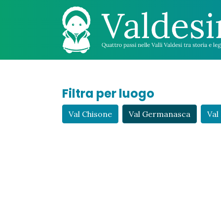
Filtra per luogo
Val Chisone
Val Germanasca
Val 