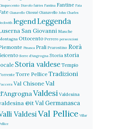
Fantine
Cinquecento
Diavolo
fairies
Fantina
Fata
Fate
Giosuè Gianavello
John Charles
Gianavello
legend
Leggenda
Beckwith
Luserna San Giovanni
Masche
Ottocento
Montagna
Perrero
persecuzioni
Rorà
Piemonte
Prali
Prarostino
Pinasca
storia
Seicento
Storia
Serre d'Angrogna
Storia valdese
locale
Tempio
Tradizioni
Torre Pellice
Torrente
Val
Val Chisone
Vaccera
Valdesi
d'Angrogna
Valdesina
Val Germanasca
valdesina @it
Val Pellice
Valli Valdesi
Villar
Pellice