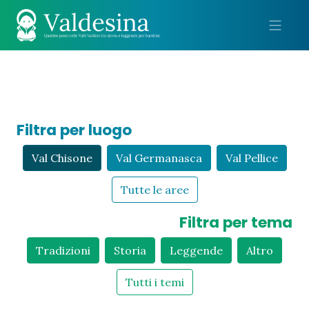
Me
Filtra per luogo
Val Chisone
Val Germanasca
Val Pellice
Tutte le aree
Filtra per tema
Tradizioni
Storia
Leggende
Altro
Tutti i temi