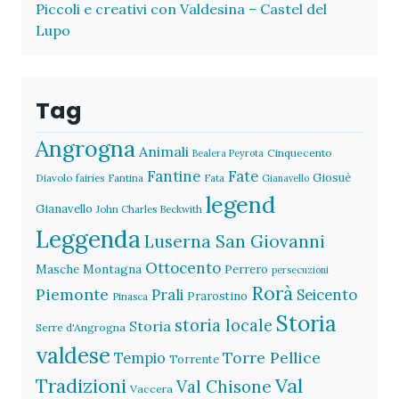
Piccoli e creativi con Valdesina – Castel del
Lupo
Tag
Angrogna
Animali
Cinquecento
Bealera Peyrota
Fantine
Fate
Giosuè
Diavolo
fairies
Fantina
Fata
Gianavello
legend
Gianavello
John Charles Beckwith
Leggenda
Luserna San Giovanni
Ottocento
Masche
Montagna
Perrero
persecuzioni
Rorà
Piemonte
Prali
Seicento
Prarostino
Pinasca
Storia
storia locale
Storia
Serre d'Angrogna
valdese
Torre Pellice
Tempio
Torrente
Val
Tradizioni
Val Chisone
Vaccera