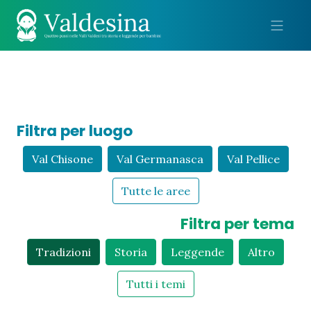
Me
Filtra per luogo
Val Chisone
Val Germanasca
Val Pellice
Tutte le aree
Filtra per tema
Tradizioni
Storia
Leggende
Altro
Tutti i temi