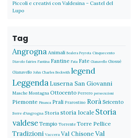
Piccoli e creativi con Valdesina – Castel del
Lupo
Tag
Angrogna
Animali
Cinquecento
Bealera Peyrota
Fantine
Fate
Giosuè
Diavolo
fairies
Fantina
Fata
Gianavello
legend
Gianavello
John Charles Beckwith
Leggenda
Luserna San Giovanni
Ottocento
Masche
Montagna
Perrero
persecuzioni
Rorà
Piemonte
Prali
Seicento
Prarostino
Pinasca
Storia
storia locale
Storia
Serre d'Angrogna
valdese
Torre Pellice
Tempio
Torrente
Val
Tradizioni
Val Chisone
Vaccera