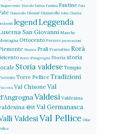
Fantine
Cinquecento
Diavolo
fairies
Fantina
Fata
Fate
Giosuè Gianavello
John Charles
Gianavello
legend
Leggenda
Beckwith
Luserna San Giovanni
Masche
Ottocento
Montagna
Perrero
persecuzioni
Rorà
Piemonte
Prali
Prarostino
Pinasca
storia
Seicento
Storia
Serre d'Angrogna
Storia valdese
locale
Tempio
Tradizioni
Torre Pellice
Torrente
Val
Val Chisone
Vaccera
Valdesi
d'Angrogna
Valdesina
Val Germanasca
valdesina @it
Val Pellice
Valli Valdesi
Villar
Pellice