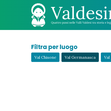
Filtra per luogo
Val Chisone
Val Germanasca
Val 