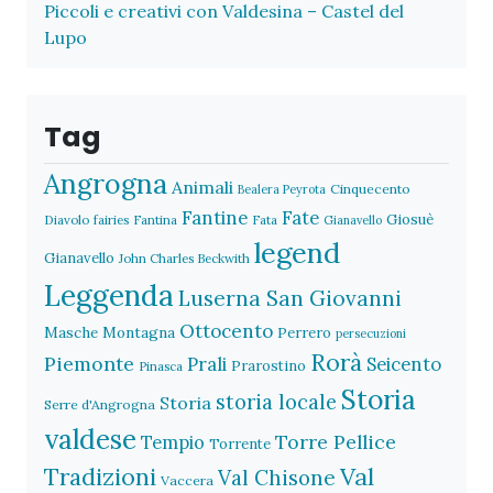
Piccoli e creativi con Valdesina – Castel del
Lupo
Tag
Angrogna
Animali
Cinquecento
Bealera Peyrota
Fantine
Fate
Giosuè
Diavolo
fairies
Fantina
Fata
Gianavello
legend
Gianavello
John Charles Beckwith
Leggenda
Luserna San Giovanni
Ottocento
Masche
Montagna
Perrero
persecuzioni
Rorà
Piemonte
Prali
Seicento
Prarostino
Pinasca
Storia
storia locale
Storia
Serre d'Angrogna
valdese
Torre Pellice
Tempio
Torrente
Val
Tradizioni
Val Chisone
Vaccera