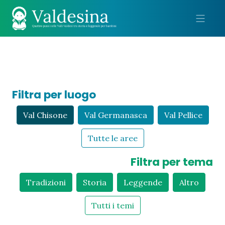
Me
Filtra per luogo
Val Chisone
Val Germanasca
Val Pellice
Tutte le aree
Filtra per tema
Tradizioni
Storia
Leggende
Altro
Tutti i temi