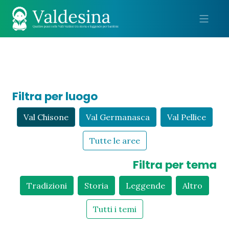
Me
Filtra per luogo
Val Chisone
Val Germanasca
Val Pellice
Tutte le aree
Filtra per tema
Tradizioni
Storia
Leggende
Altro
Tutti i temi