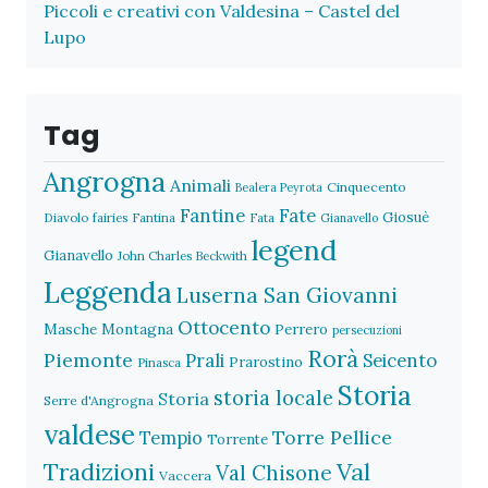
Piccoli e creativi con Valdesina – Castel del
Lupo
Tag
Angrogna
Animali
Cinquecento
Bealera Peyrota
Fantine
Fate
Giosuè
Diavolo
fairies
Fantina
Fata
Gianavello
legend
Gianavello
John Charles Beckwith
Leggenda
Luserna San Giovanni
Ottocento
Masche
Montagna
Perrero
persecuzioni
Rorà
Piemonte
Prali
Seicento
Prarostino
Pinasca
Storia
storia locale
Storia
Serre d'Angrogna
valdese
Torre Pellice
Tempio
Torrente
Val
Tradizioni
Val Chisone
Vaccera