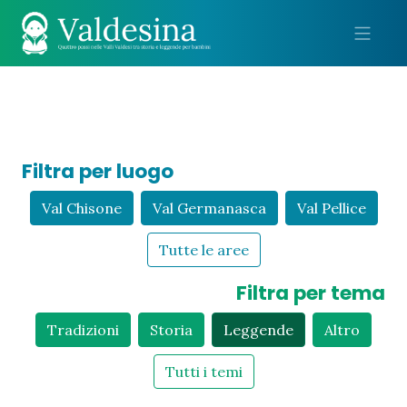
Me
Filtra per luogo
Val Chisone
Val Germanasca
Val Pellice
Tutte le aree
Filtra per tema
Tradizioni
Storia
Leggende
Altro
Tutti i temi