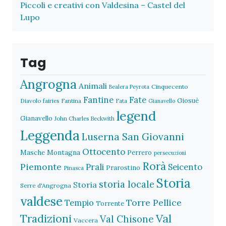
Piccoli e creativi con Valdesina – Castel del
Lupo
Tag
Angrogna
Animali
Cinquecento
Bealera Peyrota
Fantine
Fate
Giosuè
Diavolo
fairies
Fantina
Fata
Gianavello
legend
Gianavello
John Charles Beckwith
Leggenda
Luserna San Giovanni
Ottocento
Masche
Montagna
Perrero
persecuzioni
Rorà
Piemonte
Prali
Seicento
Prarostino
Pinasca
Storia
storia locale
Storia
Serre d'Angrogna
valdese
Torre Pellice
Tempio
Torrente
Val
Tradizioni
Val Chisone
Vaccera