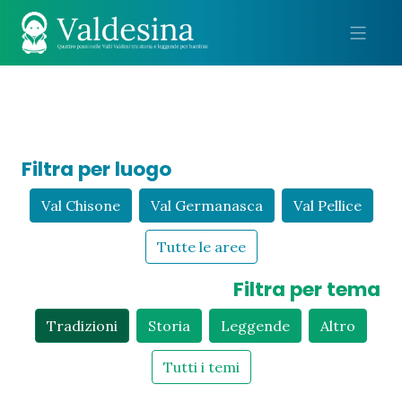
Me
Filtra per luogo
Val Chisone
Val Germanasca
Val Pellice
Tutte le aree
Filtra per tema
Tradizioni
Storia
Leggende
Altro
Tutti i temi