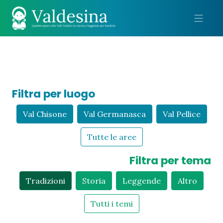
Me
Filtra per luogo
Val Chisone
Val Germanasca
Val Pellice
Tutte le aree
Filtra per tema
Tradizioni
Storia
Leggende
Altro
Tutti i temi