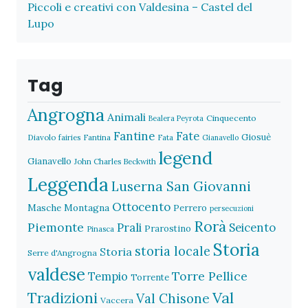
Piccoli e creativi con Valdesina – Castel del
Lupo
Tag
Angrogna
Animali
Cinquecento
Bealera Peyrota
Fantine
Fate
Giosuè
Diavolo
fairies
Fantina
Fata
Gianavello
legend
Gianavello
John Charles Beckwith
Leggenda
Luserna San Giovanni
Ottocento
Masche
Montagna
Perrero
persecuzioni
Rorà
Piemonte
Prali
Seicento
Prarostino
Pinasca
Storia
storia locale
Storia
Serre d'Angrogna
valdese
Torre Pellice
Tempio
Torrente
Val
Tradizioni
Val Chisone
Vaccera