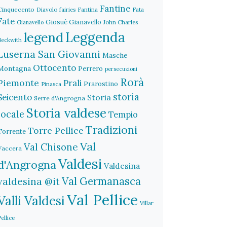
Fantine
Cinquecento
Diavolo
fairies
Fantina
Fata
Fate
Giosuè Gianavello
John Charles
Gianavello
legend
Leggenda
Beckwith
Luserna San Giovanni
Masche
Ottocento
Montagna
Perrero
persecuzioni
Rorà
Piemonte
Prali
Prarostino
Pinasca
storia
Seicento
Storia
Serre d'Angrogna
Storia valdese
locale
Tempio
Tradizioni
Torre Pellice
Torrente
Val
Val Chisone
Vaccera
Valdesi
d'Angrogna
Valdesina
Val Germanasca
valdesina @it
Val Pellice
Valli Valdesi
Villar
Pellice