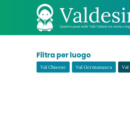
Filtra per luogo
Val Chisone
Val Germanasca
Val 