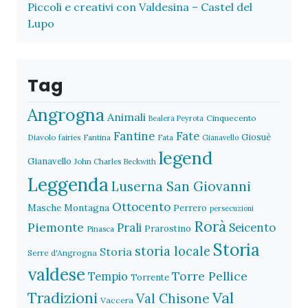
Piccoli e creativi con Valdesina – Castel del
Lupo
Tag
Angrogna
Animali
Cinquecento
Bealera Peyrota
Fantine
Fate
Giosuè
Diavolo
fairies
Fantina
Fata
Gianavello
legend
Gianavello
John Charles Beckwith
Leggenda
Luserna San Giovanni
Ottocento
Masche
Montagna
Perrero
persecuzioni
Rorà
Piemonte
Prali
Seicento
Prarostino
Pinasca
Storia
storia locale
Storia
Serre d'Angrogna
valdese
Torre Pellice
Tempio
Torrente
Val
Tradizioni
Val Chisone
Vaccera