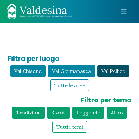
Me
Filtra per luogo
Val Chisone
Val Germanasca
Val Pellice
Tutte le aree
Filtra per tema
Tradizioni
Storia
Leggende
Altro
Tutti i temi