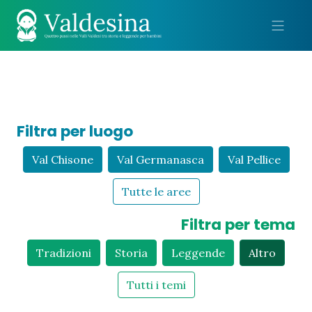
Me
Filtra per luogo
Val Chisone
Val Germanasca
Val Pellice
Tutte le aree
Filtra per tema
Tradizioni
Storia
Leggende
Altro
Tutti i temi