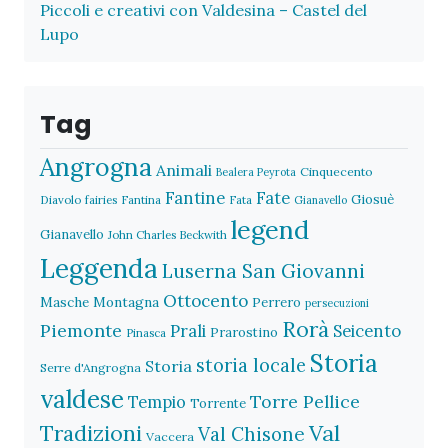
Piccoli e creativi con Valdesina – Castel del
Lupo
Tag
Angrogna
Animali
Cinquecento
Bealera Peyrota
Fantine
Fate
Giosuè
Diavolo
fairies
Fantina
Fata
Gianavello
legend
Gianavello
John Charles Beckwith
Leggenda
Luserna San Giovanni
Ottocento
Masche
Montagna
Perrero
persecuzioni
Rorà
Piemonte
Prali
Seicento
Prarostino
Pinasca
Storia
storia locale
Storia
Serre d'Angrogna
valdese
Torre Pellice
Tempio
Torrente
Val
Tradizioni
Val Chisone
Vaccera