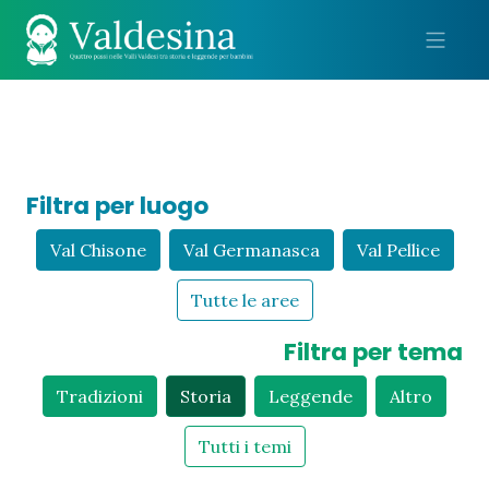
Me
Filtra per luogo
Val Chisone
Val Germanasca
Val Pellice
Tutte le aree
Filtra per tema
Tradizioni
Storia
Leggende
Altro
Tutti i temi