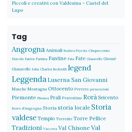
Piccoli e creativi con Valdesina – Castel del
Lupo
Tag
Angrogna
Animali
Cinquecento
Bealera Peyrota
Fantine
Fate
Giosuè
Diavolo
fairies
Fantina
Fata
Gianavello
legend
Gianavello
John Charles Beckwith
Leggenda
Luserna San Giovanni
Ottocento
Masche
Montagna
Perrero
persecuzioni
Rorà
Piemonte
Prali
Seicento
Prarostino
Pinasca
Storia
storia locale
Storia
Serre d'Angrogna
valdese
Torre Pellice
Tempio
Torrente
Val
Tradizioni
Val Chisone
Vaccera