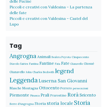
delle Fucine
Piccoli e creativi con Valdesina – La partenza
delle fate
Piccoli e creativi con Valdesina – Castel del
Lupo
Tag
Angrogna
Animali
Cinquecento
Bealera Peyrota
Fantine
Fate
Giosuè
Diavolo
fairies
Fantina
Fata
Gianavello
legend
Gianavello
John Charles Beckwith
Leggenda
Luserna San Giovanni
Ottocento
Masche
Montagna
Perrero
persecuzioni
Rorà
Piemonte
Prali
Seicento
Prarostino
Pinasca
Storia
storia locale
Storia
Serre d'Angrogna