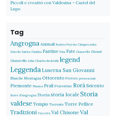
Piccoli e creativi con Valdesina – Castel del
Lupo
Tag
Angrogna
Animali
Cinquecento
Bealera Peyrota
Fantine
Fate
Giosuè
Diavolo
fairies
Fantina
Fata
Gianavello
legend
Gianavello
John Charles Beckwith
Leggenda
Luserna San Giovanni
Ottocento
Masche
Montagna
Perrero
persecuzioni
Rorà
Piemonte
Prali
Seicento
Prarostino
Pinasca
Storia
storia locale
Storia
Serre d'Angrogna
valdese
Torre Pellice
Tempio
Torrente
Val
Tradizioni
Val Chisone
Vaccera