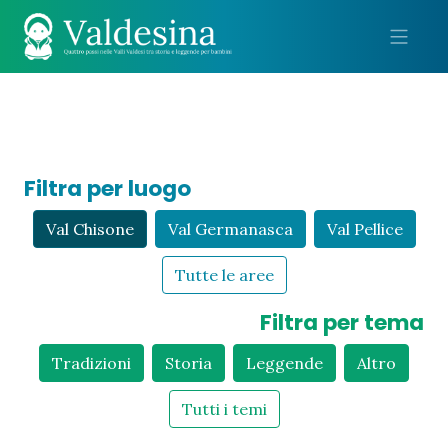
Me
Filtra per luogo
Val Chisone
Val Germanasca
Val Pellice
Tutte le aree
Filtra per tema
Tradizioni
Storia
Leggende
Altro
Tutti i temi