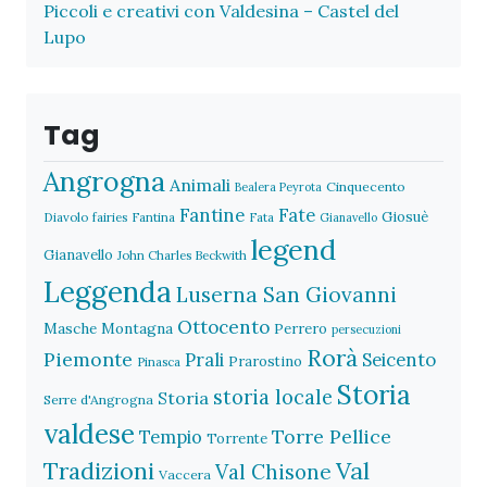
Piccoli e creativi con Valdesina – Castel del
Lupo
Tag
Angrogna
Animali
Cinquecento
Bealera Peyrota
Fantine
Fate
Giosuè
Diavolo
fairies
Fantina
Fata
Gianavello
legend
Gianavello
John Charles Beckwith
Leggenda
Luserna San Giovanni
Ottocento
Masche
Montagna
Perrero
persecuzioni
Rorà
Piemonte
Prali
Seicento
Prarostino
Pinasca
Storia
storia locale
Storia
Serre d'Angrogna
valdese
Torre Pellice
Tempio
Torrente
Val
Tradizioni
Val Chisone
Vaccera