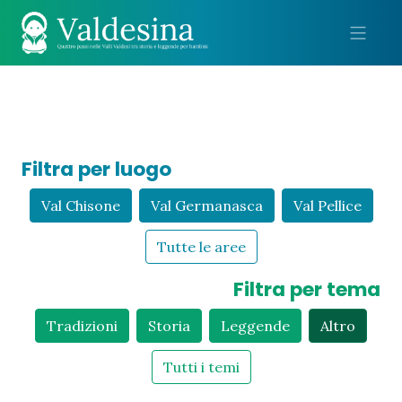
Me
Filtra per luogo
Val Chisone
Val Germanasca
Val Pellice
Tutte le aree
Filtra per tema
Tradizioni
Storia
Leggende
Altro
Tutti i temi