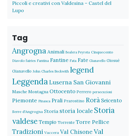
Piccoli e creativi con Valdesina – Castel del
Lupo
Tag
Angrogna
Animali
Cinquecento
Bealera Peyrota
Fantine
Fate
Giosuè
Diavolo
fairies
Fantina
Fata
Gianavello
legend
Gianavello
John Charles Beckwith
Leggenda
Luserna San Giovanni
Ottocento
Masche
Montagna
Perrero
persecuzioni
Rorà
Piemonte
Prali
Seicento
Prarostino
Pinasca
Storia
storia locale
Storia
Serre d'Angrogna
valdese
Torre Pellice
Tempio
Torrente
Val
Tradizioni
Val Chisone
Vaccera