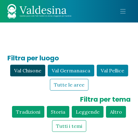
Me
Filtra per luogo
Val Chisone
Val Germanasca
Val Pellice
Tutte le aree
Filtra per tema
Tradizioni
Storia
Leggende
Altro
Tutti i temi