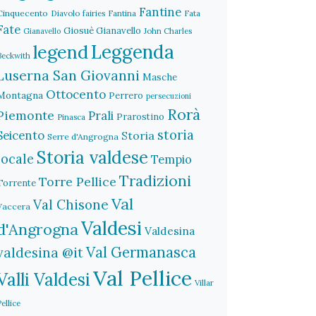
Fantine
Cinquecento
Diavolo
fairies
Fantina
Fata
Fate
Giosuè Gianavello
John Charles
Gianavello
legend
Leggenda
Beckwith
Luserna San Giovanni
Masche
Ottocento
Montagna
Perrero
persecuzioni
Rorà
Piemonte
Prali
Prarostino
Pinasca
storia
Seicento
Storia
Serre d'Angrogna
Storia valdese
locale
Tempio
Tradizioni
Torre Pellice
Torrente
Val
Val Chisone
Vaccera
Valdesi
d'Angrogna
Valdesina
Val Germanasca
valdesina @it
Val Pellice
Valli Valdesi
Villar
Pellice