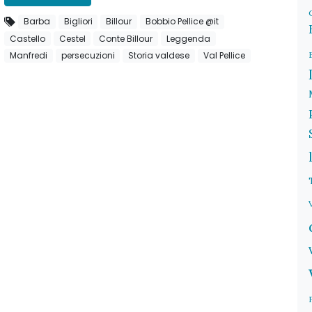
Barba
Bigliori
Billour
Bobbio Pellice @it
Castello
Cestel
Conte Billour
Leggenda
Manfredi
persecuzioni
Storia valdese
Val Pellice