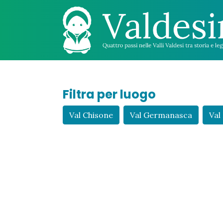
Filtra per luogo
Val Chisone
Val Germanasca
Val 