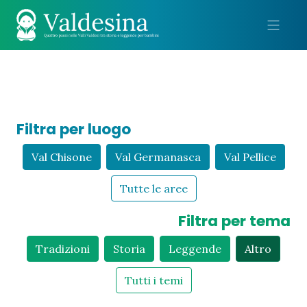
Me
Filtra per luogo
Val Chisone
Val Germanasca
Val Pellice
Tutte le aree
Filtra per tema
Tradizioni
Storia
Leggende
Altro
Tutti i temi