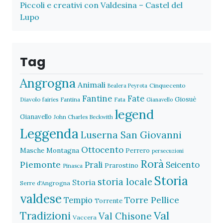
Piccoli e creativi con Valdesina – Castel del
Lupo
Tag
Angrogna
Animali
Cinquecento
Bealera Peyrota
Fantine
Fate
Giosuè
Diavolo
fairies
Fantina
Fata
Gianavello
legend
Gianavello
John Charles Beckwith
Leggenda
Luserna San Giovanni
Ottocento
Masche
Montagna
Perrero
persecuzioni
Rorà
Piemonte
Prali
Seicento
Prarostino
Pinasca
Storia
storia locale
Storia
Serre d'Angrogna
valdese
Torre Pellice
Tempio
Torrente
Val
Tradizioni
Val Chisone
Vaccera