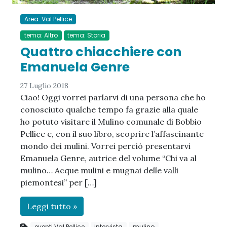
Area: Val Pellice
tema: Altro
tema: Storia
Quattro chiacchiere con
Emanuela Genre
27 Luglio 2018
Ciao! Oggi vorrei parlarvi di una persona che ho
conosciuto qualche tempo fa grazie alla quale
ho potuto visitare il Mulino comunale di Bobbio
Pellice e, con il suo libro, scoprire l’affascinante
mondo dei mulini. Vorrei perciò presentarvi
Emanuela Genre, autrice del volume “Chi va al
mulino… Acque mulini e mugnai delle valli
piemontesi” per […]
Leggi tutto »
eventi Val Pellice
intervista
mulino