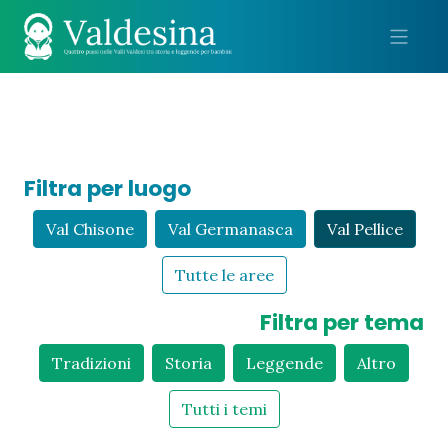
Me
Filtra per luogo
Val Chisone
Val Germanasca
Val Pellice
Tutte le aree
Filtra per tema
Tradizioni
Storia
Leggende
Altro
Tutti i temi