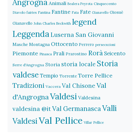
Angrogna
Animali
Cinquecento
Bealera Peyrota
Fantine
Fate
Giosuè
Diavolo
fairies
Fantina
Fata
Gianavello
legend
Gianavello
John Charles Beckwith
Leggenda
Luserna San Giovanni
Ottocento
Masche
Montagna
Perrero
persecuzioni
Rorà
Piemonte
Prali
Seicento
Prarostino
Pinasca
Storia
storia locale
Storia
Serre d'Angrogna
valdese
Torre Pellice
Tempio
Torrente
Val
Tradizioni
Val Chisone
Vaccera
Valdesi
d'Angrogna
Valdesina
Valli
Val Germanasca
valdesina @it
Val Pellice
Valdesi
Villar Pellice