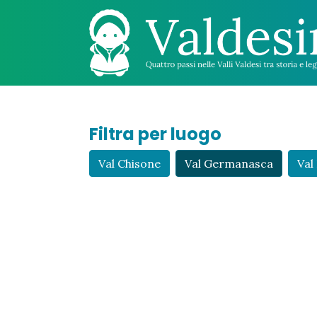
Filtra per luogo
Val Chisone
Val Germanasca
Val 