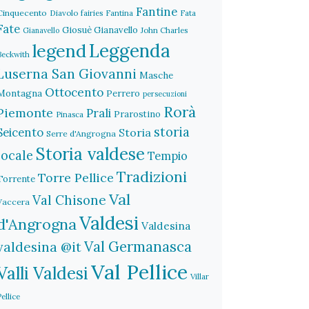
Fantine
Cinquecento
Diavolo
fairies
Fantina
Fata
Fate
Giosuè Gianavello
John Charles
Gianavello
legend
Leggenda
Beckwith
Luserna San Giovanni
Masche
Ottocento
Montagna
Perrero
persecuzioni
Rorà
Piemonte
Prali
Prarostino
Pinasca
storia
Seicento
Storia
Serre d'Angrogna
Storia valdese
locale
Tempio
Tradizioni
Torre Pellice
Torrente
Val
Val Chisone
Vaccera
Valdesi
d'Angrogna
Valdesina
Val Germanasca
valdesina @it
Val Pellice
Valli Valdesi
Villar
Pellice