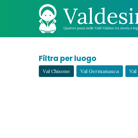
Filtra per luogo
Val Chisone
Val Germanasca
Val 