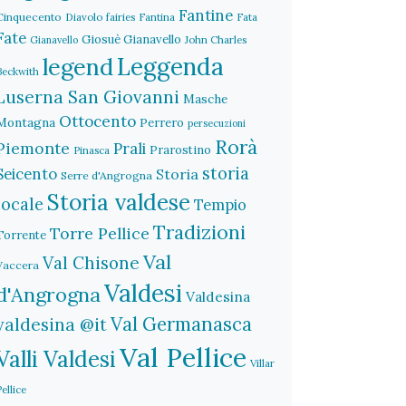
Fantine
Cinquecento
Diavolo
fairies
Fantina
Fata
Fate
Giosuè Gianavello
John Charles
Gianavello
legend
Leggenda
Beckwith
Luserna San Giovanni
Masche
Ottocento
Montagna
Perrero
persecuzioni
Rorà
Piemonte
Prali
Prarostino
Pinasca
storia
Seicento
Storia
Serre d'Angrogna
Storia valdese
locale
Tempio
Tradizioni
Torre Pellice
Torrente
Val
Val Chisone
Vaccera
Valdesi
d'Angrogna
Valdesina
Val Germanasca
valdesina @it
Val Pellice
Valli Valdesi
Villar
Pellice