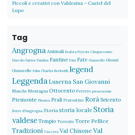
Piccoli e creativi con Valdesina – Castel del
Lupo
Tag
Angrogna
Animali
Cinquecento
Bealera Peyrota
Fantine
Fate
Giosuè
Diavolo
fairies
Fantina
Fata
Gianavello
legend
Gianavello
John Charles Beckwith
Leggenda
Luserna San Giovanni
Ottocento
Masche
Montagna
Perrero
persecuzioni
Rorà
Piemonte
Prali
Seicento
Prarostino
Pinasca
Storia
storia locale
Storia
Serre d'Angrogna
valdese
Torre Pellice
Tempio
Torrente
Val
Tradizioni
Val Chisone
Vaccera