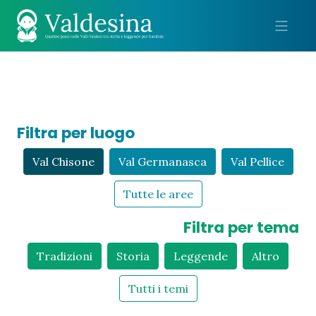
Me
Filtra per luogo
Val Chisone
Val Germanasca
Val Pellice
Tutte le aree
Filtra per tema
Tradizioni
Storia
Leggende
Altro
Tutti i temi