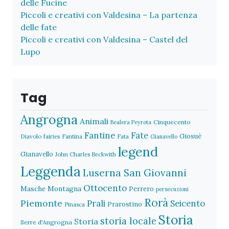
delle Fucine
Piccoli e creativi con Valdesina – La partenza
delle fate
Piccoli e creativi con Valdesina – Castel del
Lupo
Tag
Angrogna
Animali
Cinquecento
Bealera Peyrota
Fantine
Fate
Giosuè
Diavolo
fairies
Fantina
Fata
Gianavello
legend
Gianavello
John Charles Beckwith
Leggenda
Luserna San Giovanni
Ottocento
Masche
Montagna
Perrero
persecuzioni
Rorà
Piemonte
Prali
Seicento
Prarostino
Pinasca
Storia
storia locale
Storia
Serre d'Angrogna