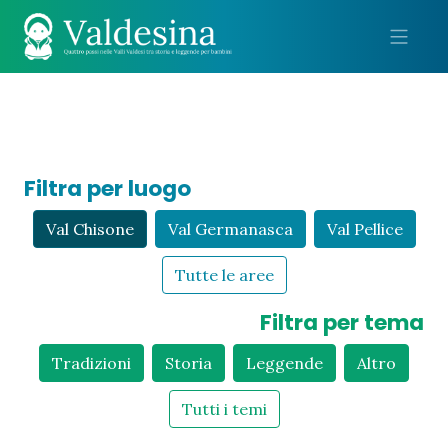
Me
Filtra per luogo
Val Chisone
Val Germanasca
Val Pellice
Tutte le aree
Filtra per tema
Tradizioni
Storia
Leggende
Altro
Tutti i temi