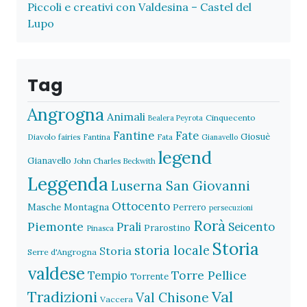
Piccoli e creativi con Valdesina – Castel del
Lupo
Tag
Angrogna
Animali
Cinquecento
Bealera Peyrota
Fantine
Fate
Giosuè
Diavolo
fairies
Fantina
Fata
Gianavello
legend
Gianavello
John Charles Beckwith
Leggenda
Luserna San Giovanni
Ottocento
Masche
Montagna
Perrero
persecuzioni
Rorà
Piemonte
Prali
Seicento
Prarostino
Pinasca
Storia
storia locale
Storia
Serre d'Angrogna
valdese
Torre Pellice
Tempio
Torrente
Val
Tradizioni
Val Chisone
Vaccera