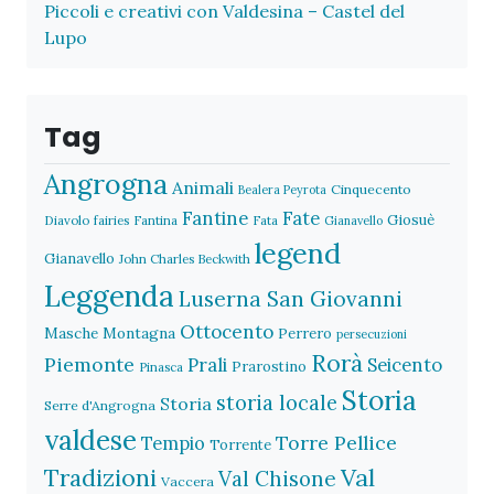
Piccoli e creativi con Valdesina – Castel del
Lupo
Tag
Angrogna
Animali
Cinquecento
Bealera Peyrota
Fantine
Fate
Giosuè
Diavolo
fairies
Fantina
Fata
Gianavello
legend
Gianavello
John Charles Beckwith
Leggenda
Luserna San Giovanni
Ottocento
Masche
Montagna
Perrero
persecuzioni
Rorà
Piemonte
Prali
Seicento
Prarostino
Pinasca
Storia
storia locale
Storia
Serre d'Angrogna
valdese
Torre Pellice
Tempio
Torrente
Val
Tradizioni
Val Chisone
Vaccera