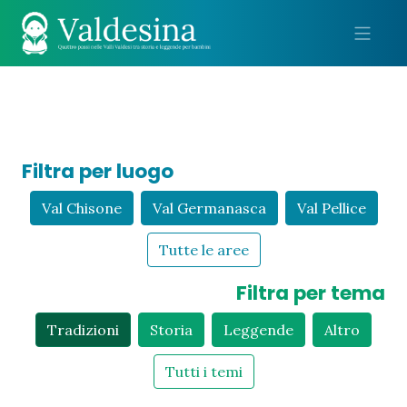
Me
Filtra per luogo
Val Chisone
Val Germanasca
Val Pellice
Tutte le aree
Filtra per tema
Tradizioni
Storia
Leggende
Altro
Tutti i temi